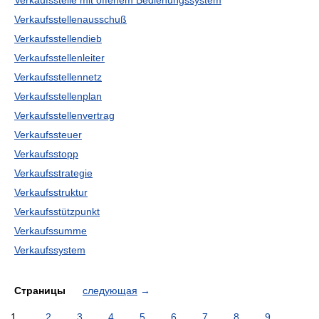
Verkaufsstelle mit offenem Bedienungssystem
Verkaufsstellenausschuß
Verkaufsstellendieb
Verkaufsstellenleiter
Verkaufsstellennetz
Verkaufsstellenplan
Verkaufsstellenvertrag
Verkaufssteuer
Verkaufsstopp
Verkaufsstrategie
Verkaufsstruktur
Verkaufsstützpunkt
Verkaufssumme
Verkaufssystem
Страницы
следующая
→
1
2
3
4
5
6
7
8
9