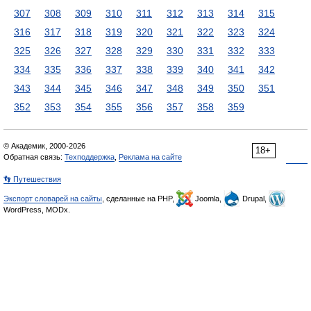
307
308
309
310
311
312
313
314
315
316
317
318
319
320
321
322
323
324
325
326
327
328
329
330
331
332
333
334
335
336
337
338
339
340
341
342
343
344
345
346
347
348
349
350
351
352
353
354
355
356
357
358
359
© Академик, 2000-2026
18+
Обратная связь:
Техподдержка
,
Реклама на сайте
👣 Путешествия
Экспорт словарей на сайты
, сделанные на PHP,
Joomla,
Drupal,
WordPress, MODx.